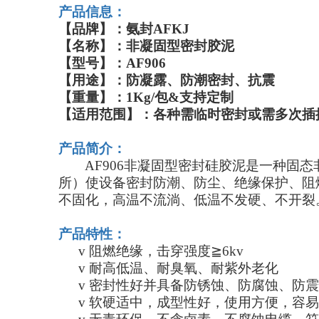
产品信息：
【品牌】：
氨封
AFKJ
【名称】：
非凝固型密封胶泥
【型号】：
AF9
0
6
【用途】：防凝露、防潮密封、抗震
【重量】：
1Kg/包&支持
定制
【适用范围】：各种需临时密封或需多次插
产品简介：
AF906
非凝固型密封硅胶泥是一种固态
所）使设备密封防潮、防尘、绝缘保护、阻
不固化
，
高温不流淌、低温不发硬、不开裂
产品特性：
v
阻燃绝缘，击穿强度
≧
6
kv
v
耐高低温、耐臭氧、耐紫外老化
v
密封性好并具备防锈蚀、防腐蚀、防震
v
软硬适中，成型性好，使用方便，容易