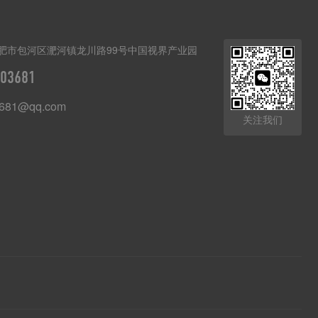
肥市包河区淝河镇龙川路99号中国视界产业园
03681
3681@qq.com
关注我们