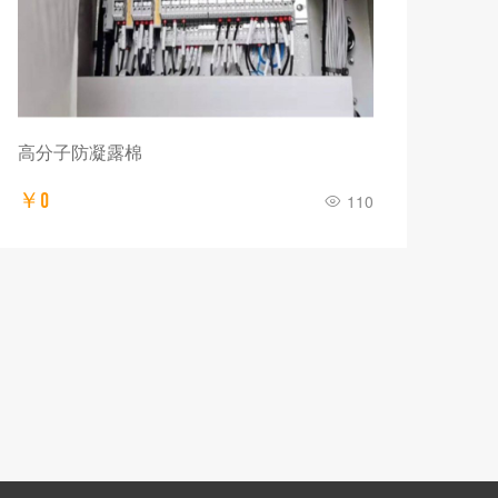
高分子防凝露棉
￥0
110
全氟
￥0