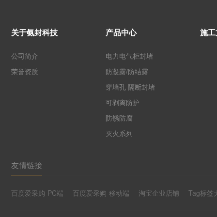
关于氨封科技
产品中心
施工
公司简介
电力电气柜封堵
荣誉资质
防凝露/防结露
穿墙孔 隔断封堵
可剥离防护
防锈防腐
灭火系列
友情链接
百度爱采购-PC端
百度爱采购-移动端
淘宝企业店铺
Tag标签