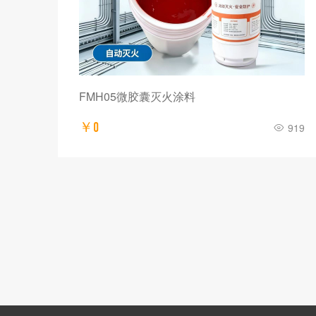
FMH05微胶囊灭火涂料
￥0
300
919