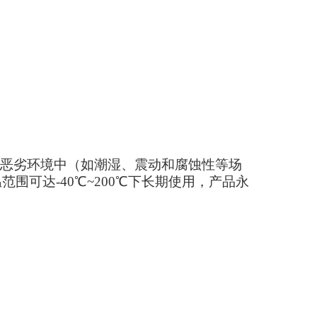
恶劣环境中（如潮湿、震动和腐蚀性等场
温范围可达
-40
℃~
200℃下长期使用
，
产品永