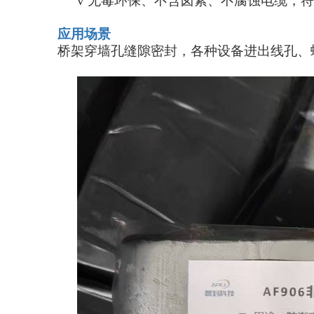
v
无毒环保、不含卤素、不腐蚀电缆，符
应用场景
桥架穿墙孔缝隙密封，
各种
设备进出线孔、