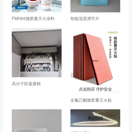
FMH05微胶囊灭火涂料
智能湿度调节片
高分子防凝露棉
全氟己酮微胶囊灭火贴