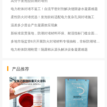
高分子发泡型防潮封堵剂
电力柜体封堵不返工！自流平密封剂解决缝隙渗水凝露难题
柔性防火封堵优选！发泡软砖适配电力复杂孔洞封堵施工
温差多少度会产生凝露效应现象
新标准宣贯落地，防潮封堵材料环保、耐湿指标门槛全面抬高
多地市场监管6月开展防火封堵材料专项抽检，非标防潮堵料全面清退
电力柜体防潮刚需！隔露棉从源头解决设备凝露难题
产品推荐