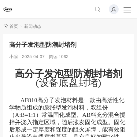
首页
新闻动态
高分子发泡型防潮封堵剂
小编
2025-04-07
阅读
1062
高分子
发泡型防潮封堵剂
(设备底盘
封堵
)
AF810高分子发泡材料
是一
款由高活性化
学物质组成的膨胀型发泡材料，双组份
（
A:B=1:1）常温固化成型。AB料充分混合搅
拌并浇入指定区域，随后涨发固化成型。固化
后形成一定厚度和强度的阻火屏障，能有效阻
止火势沿电缆窜燃蔓延，具有良好的耐水性、