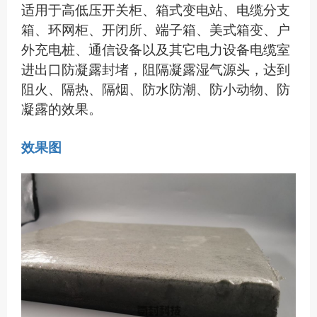
适用于
高低压开关柜、
箱式
变电站、电缆分支
箱、环网柜、
开闭所、端子箱、
美式箱变、户
外充电桩、通信设备
以及
其它电力设备电缆室
进出口
防凝露封堵，阻隔凝露湿气源头，达到
阻火、隔热、隔烟、
防水
防潮
、防小动物、防
凝露的
效果
。
效果图