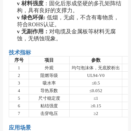
v
材料强度
：
固化后
形成坚硬的多孔矩阵结
构
，
具有良好的支撑力
。
v
绿色环保
:
低烟，无卤，不含
有毒
物质，
符合
ROHS认证。
v
无副作用：
对电缆及金属板等材料无腐
蚀，无锈蚀现象。
技术指标
序号
项目
参数
1
外观
均匀泡沫体，无底胶析出
2
阻燃等级
UL94-V0
3
吸水率
≤0.5
4
导热系数
≤0.05
2
5
尺寸稳定度
≤1
6
粘结强度
≥0.
15
7
击穿电压
≥2
应用场景