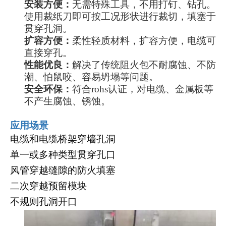
安装方便
：
无需特殊工具，不用打钉、钻孔。
使用裁纸刀即可按工况形状进行裁切，填塞于
贯穿孔洞。
扩容方便：
柔性
轻质材料，扩容方便，
电缆可
直接穿孔。
性能优良：
解决了传统阻火包不耐腐蚀、不防
潮、怕鼠咬、容易坍塌等问题。
安全环保
：
符合
rohs认证，对电缆、金属板等
不产生腐蚀、锈蚀。
应用场景
电缆和电缆桥架穿墙孔洞
单一或多种类型贯穿孔口
风管穿越缝隙的防火填塞
二次穿越预留模块
不规则孔洞开口