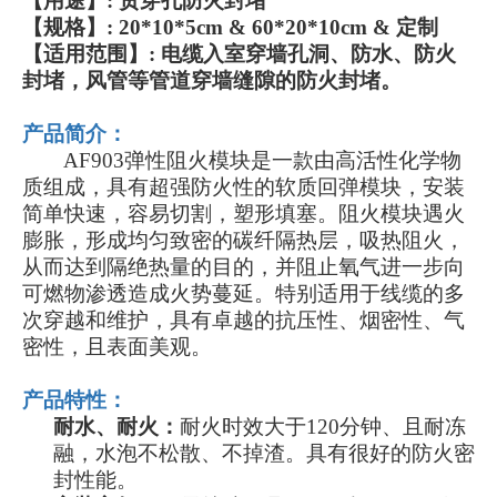
【用途】
:
贯穿孔
防火
封堵
【
规格
】
:
20*10*5cm & 60*20*10cm & 定制
【适用范围】
: 电缆入室穿墙孔洞、防水、防火
封堵，风管等管道穿墙缝隙的防火封堵。
产品简介：
AF903弹性阻火模块是一款由高活性化学物
质组成，具有超强防火性的软质回弹模块，安装
简单快速，容易切割，塑形填塞。阻火模块遇火
膨胀，形成均匀致密的碳纤隔热层，吸热阻火，
从而达到隔绝热量的目的，并阻止氧气进一步向
可燃物渗透造成火势蔓延。特别适用于线缆的多
次穿越和维护，具有卓越的抗压性、烟密性、气
密性，且表面美观。
产品特性：
耐水、耐火
：
耐火时效大于
1
20
分钟、且耐冻
融
，
水泡不松散、不掉渣
。具有很好的防火密
封性能。