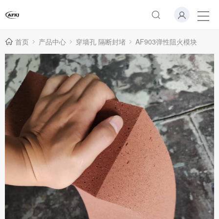
首页
产品中心
穿墙孔 隔断封堵
AF903弹性阻火模块