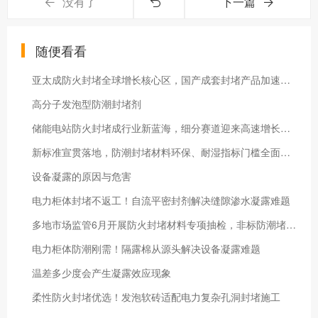
没有了
下一篇
随便看看
亚太成防火封堵全球增长核心区，国产成套封堵产品加速出海
高分子发泡型防潮封堵剂
储能电站防火封堵成行业新蓝海，细分赛道迎来高速增长与升级变革
新标准宣贯落地，防潮封堵材料环保、耐湿指标门槛全面抬高
设备凝露的原因与危害
电力柜体封堵不返工！自流平密封剂解决缝隙渗水凝露难题
多地市场监管6月开展防火封堵材料专项抽检，非标防潮堵料全面清退
电力柜体防潮刚需！隔露棉从源头解决设备凝露难题
温差多少度会产生凝露效应现象
柔性防火封堵优选！发泡软砖适配电力复杂孔洞封堵施工