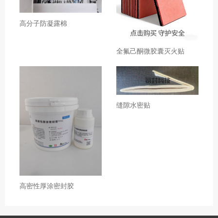
高分子防凝露棉
全氟己酮微胶囊灭火贴
缝隙水密贴
高密性厚涂密封胶