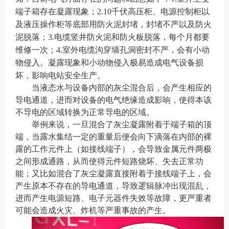
端子箱存在凝露现象；2.10千伏高压柜、电源控制柜以
及液压操作柜等底部用防火泥封堵，封堵不严以及防火
泥脱落；3.电缆竖井防火泥和防火板脱落，每个月都要
维修一次；4.室外电缆沟穿墙孔洞密封不严，会有小动
物侵入。凝露现象和小动物侵入极易造成电气设备损
坏，影响电站安全生产。
当液态水与设备内部的灰尘混合后，会产生相应的
导电通道，进而对设备的电气绝缘造成影响，使得本该
不导电的区域转换为正常导电的区域。
举例来说，一旦混合了灰尘凝露附着于端子箱的顶
端，当露水集结一定的重量后便会向下滴落在内部的裸
露的工作元件上（如接线端子），会导致金属元件两极
之间形成通路，从而使得元件短路烧坏、失去正常功
能；又比如混合了灰尘凝露直接附着于接线端子上，会
产生原本不存在的导电通道，导致逻辑脉冲出现混乱，
进而产生电源短路、电子元器件失效等故障，更严重者
可能会造成火灾、炸机等严重事故的产生。